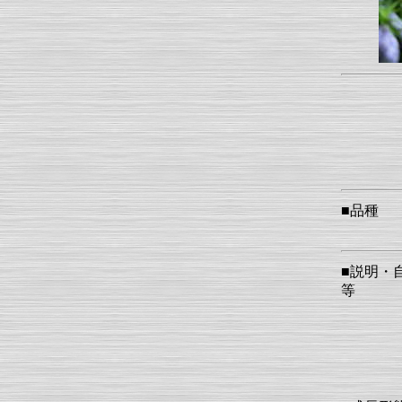
■品種
■説明・
等