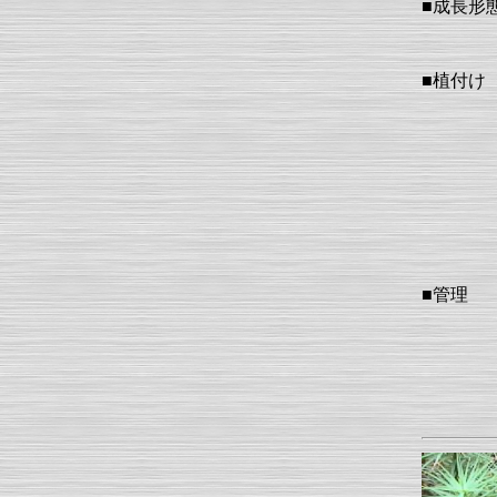
■成長形
■植付け
■管理