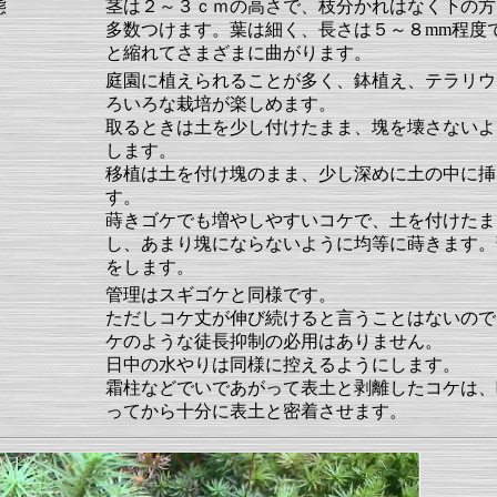
態
茎は２～３ｃｍの高さで、枝分かれはなく下の方
多数つけます。葉は細く、長さは５～８mm程度
と縮れてさまざまに曲がります。
庭園に植えられることが多く、鉢植え、テラリウ
ろいろな栽培が楽しめます。
取るときは土を少し付けたまま、塊を壊さないよ
します。
移植は土を付け塊のまま、少し深めに土の中に挿
す。
蒔きゴケでも増やしやすいコケで、土を付けたま
し、あまり塊にならないように均等に蒔きます。
をします。
管理はスギゴケと同様です。
ただしコケ丈が伸び続けると言うことはないので
ケのような徒長抑制の必用はありません。
日中の水やりは同様に控えるようにします。
霜柱などでいであがって表土と剥離したコケは、
ってから十分に表土と密着させます。