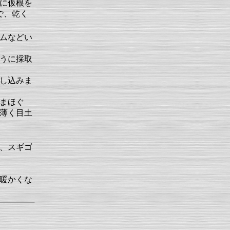
に仮根を
で、乾く
ムなどい
うに採取
し込みま
まほぐ
薄く目土
、スギゴ
暖かくな