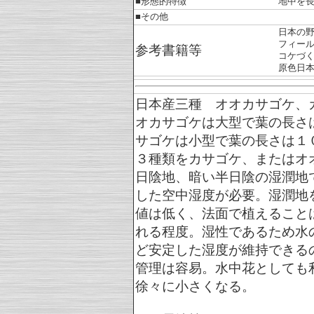
■形態的特徴
地中を
■その他
日本の
フィー
参考書籍等
コケづ
原色日
日本産三種 オオカサゴケ、
オカサゴケは大型で葉の長さ
サゴケは小型で葉の長さは１
３種類をカサゴケ、またはオ
日陰地、暗い半日陰の湿潤地
した空中湿度が必要。湿潤地
値は低く、法面で植えること
れる程度。湿性であるため水
ど安定した湿度が維持できる
管理は容易。水中花としても
徐々に小さくなる。