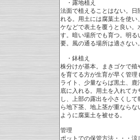
・露地植え
法面で植えることはない。日
れる。用土には腐葉土を使い
ケなどで表土を覆うと良い。
す。暗い場所でも育つ。明る
要。風の通る場所は適さない
・鉢植え
株分けが基本。まきゴケで殖
を育てる方が生育が早く管理
ライト、少量ならば黒土、鹿
底に入れる。用土を入れてカ
し、上部の露出を小さくして
ら地下茎、地上茎が重ならな
ように腐葉土を被せる。
管理
ポットでの保管方法・・・涼