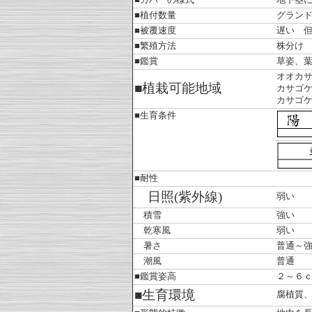
■カバーの様式
地下茎
■植付数量
グラン
■被覆速度
遅い 
■繁殖方法
株分け
■鑑賞
草姿、
オオカ
■植栽可能地域
カサゴ
カサゴ
■生育条件
■耐性
日照(紫外線)
弱い
積雪
強い
乾寒風
弱い
暑さ
普通～
潮風
普通
■鑑賞姿高
２～６
■生育環境
腐植質