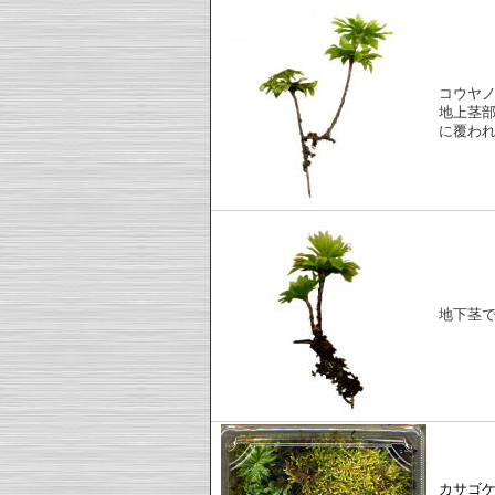
コウヤ
地上茎
に覆わ
地下茎
カサゴ