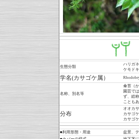
ハリガ
生態分類
ケモ
学名(カサゴケ属）
Rhodobr
傘苔（
園芸で
名称、別名等
ず、総
ことも
オオカ
分布
カサゴ
カサゴ
■利用形態・用途
盆景、