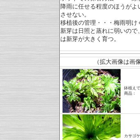
降雨に任せる程度のほうがよ
させない。
移植後の管理・・・梅雨明け
新芽は日照と蒸れに弱いので
は新芽が大きく育つ。
（拡大画像は画
鉢植え
商品：
カサゴ