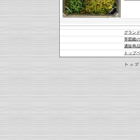
グラン
苔図鑑
通販商
トップ