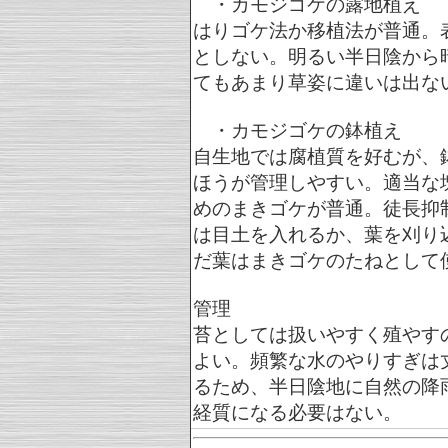
・カモジゴケの露地植え
はりゴケ法か移植法が普通。
としない。明るい半日陰から
てもあまり草姿に違いは出な
・カモジゴケの鉢植え
自生地では腐植質を好むが、
ほうが管理しやすい。適当な
めのまきゴケが普通。徒長抑
は目土を入れるか、葉を刈り
だ葉はまきゴケのたねとして
管理
苔としては扱いやすく殖やす
よい。頻繁な水のやりすぎは
るため、半日陰地に自然の降
経質になる必要はない。