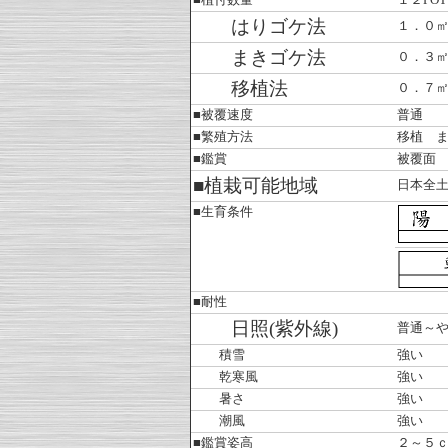
■植付数量
１２PO
はりゴケ法
１．０
まきゴケ法
０．３
移植法
０．７
■被覆速度
普通
■繁殖方法
移植 
■鑑賞
被覆面
■植栽可能地域
日本全
■生育条件
■耐性
日照(紫外線)
普通～
積雪
強い
乾寒風
強い
暑さ
強い
潮風
強い
■鑑賞姿高
２～５