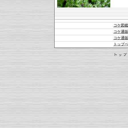
コケ図
コケ通
コケ通
トップ