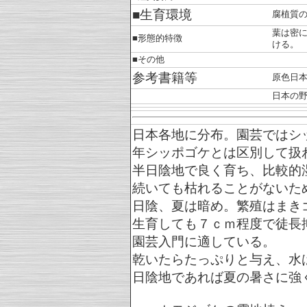
■生育環境
腐植質
葉は密
■形態的特徴
ける。
■その他
参考書籍等
原色日
日本の
日本各地に分布。園芸ではシ
年シッポゴケとは区別して扱
半日陰地で良く育ち、比較的
続いても枯れることがないた
日陰、夏は暗め。繁殖はまき
生育しても７ｃｍ程度で徒長
園芸入門に適している。
乾いたらたっぷりと与え、水
日陰地であれば夏の暑さに強