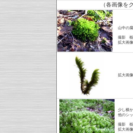
（各画像を
山中の
撮影 
拡大画
拡大画
少し横
他のシ
撮影 
拡大画