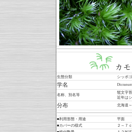
生態分類
シッポ
学名
Dicranum
髢文字
名称、別名等
近年は
分布
北海道
■利用形態・用途
平面 
■カバーの様式
２～７