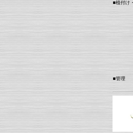
■植付け
■管理