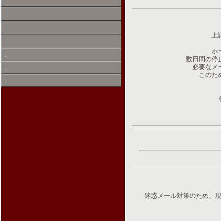
上
ホ
.
数日間の停
必要なメ
.
このた
.
迷惑メール対策のため、