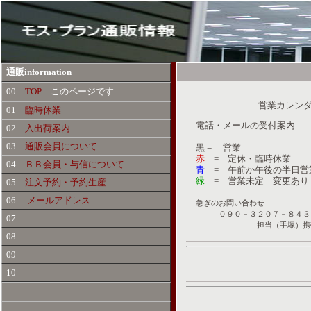
通販
information
00
TOP
このページです
営業カレンダ
01
臨時休業
電話・メールの受付案内
02
入出荷案内
03
通販会員について
黒 = 営業
赤
= 定休・臨時休業
04
ＢＢ会員・与信について
青
= 午前か午後の半日営
緑
= 営業未定 変更あり
05
注文予約・予約生産
06
メールアドレス
急ぎのお問い合わせ
０９０－３２０７－８４３
07
担当（手塚）携
08
09
10