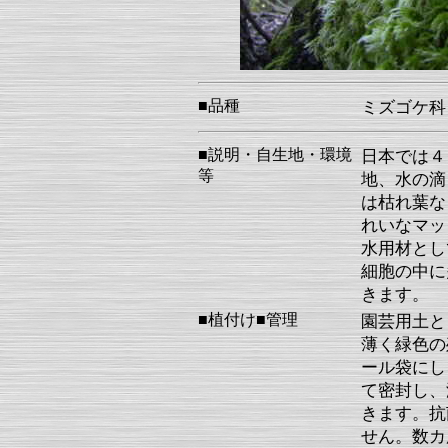
■品種
ミズゴケ
■説明・自生地・環境
日本では４
等
地、水の滴
は枯れ葉な
れいなマッ
水用材とし
細胞の中に
きます。
■植付け■管理
園芸用土と
薄く緑色の
ール袋にし
て密封し、
きます。抗
せん。数カ